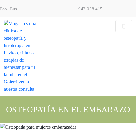
Esp
Eus
943 028 415
OSTEOPATÍA
Osteopatía
para
bebés
y
niños
Osteopatía
para
embarazadas
Osteopatía
para
OSTEOPATÍA EN EL EMBARAZO
adultos
Osteopatía
para